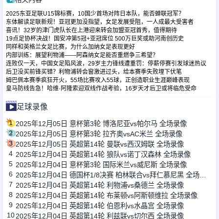
2025东亚足联U15锦标赛，10国少首场对阵日本队，能否蝉联冠军？
东体解读足联新规！亚冠更加没指望，女足发展受阻，一人成最大受害者
喜讯！32岁的津门虎队长在上港迎来转会加盟亚冠首秀，值得期待
19点足协杯决战！国安冲第5冠+亚冠席位 500万巨奖或助河南创历史
同样和英格兰女足比赛，为什么加纳女足表现更好
内部训练：展望利物浦——阿森纳女足能否重燃争三希望？
连败仅一天，中国女足陷风波，29岁主力锋线遭重罚：停薪停赛引发球迷热议
后卫没买前锋买错？利物浦转会窗激进过头，给本赛季失败埋下伏笔
姆巴佩本赛季疯狂开火，55场比赛攻入55球，正创造职业生涯巅峰表现
皇马防线告急！哈维·阿隆索迎双线作战考验，16岁天才后卫或将临危受命
足球录像
1
2025年12月05日 意杯第3轮 博洛尼亚vs帕尔马 全场录像
2
2025年12月05日 意杯第3轮 拉齐奥vsAC米兰 全场录像
3
2025年12月05日 英超第14轮 曼联vs西汉姆联 全场录像
4
2025年12月04日 英超第14轮 狼队vs诺丁汉森林 全场录像
5
2025年12月04日 意杯第3轮 国际米兰vs威尼斯 全场录像
6
2025年12月04日 德国杯1/8决赛 柏林联合vs拜仁慕尼黑 全场录像
7
2025年12月04日 英超第14轮 利物浦vs桑德兰 全场录像
8
2025年12月04日 英超第14轮 布莱顿vs阿斯顿维拉 全场录像
9
2025年12月04日 英超第14轮 伯恩利vs水晶宫 全场录像
10
2025年12月04日 英超第14轮 利兹联vs切尔西 全场录像