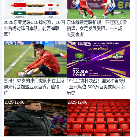
2025东亚足联U15锦标赛，10国
东体解读足联新规！亚冠更加没
少首场对阵日本队，能否蝉联冠
指望，女足发展受阻，一人成最
军？
大受害者
2025-12-06
2025-12-06
喜讯！32岁的津门虎队长在上港
19点足协杯决战！国安冲第5冠
迎来转会加盟亚冠首秀，值得期
+亚冠席位 500万巨奖或助河南创
待
历史
2025-12-06
2025-12-06