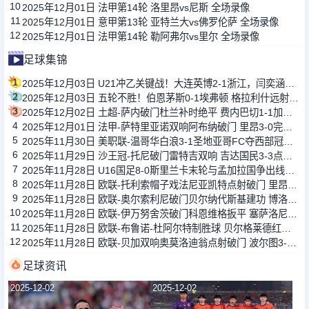
10
2025年12月01日 法甲第14轮 洛里昂vs尼斯 全场录像
11
2025年12月01日 意甲第13轮 亚特兰大vs佛罗伦萨 全场录像
12
2025年12月01日 法甲第14轮 勒阿弗尔vs里尔 全场录像
足球集锦
1
2025年12月03日 U21冲乙关键战！大连英博2-1浙江，闫奕涵任意球绝杀、王钰栋驰援
2
2025年12月03日 五轮不胜！伯恩茅斯0-1埃弗顿 格拉利什远射制胜斯科特解围中楣
3
2025年12月02日 土超-萨内破门杜兰补时绝平 费内巴切1-1加拉塔萨雷
4
2025年12月01日 法甲-萨特里亚诺双响阿布纳破门 里昂3-0完胜十人南特
5
2025年11月30日 美职联-温哥华白浪3-1圣地亚哥FC夺西部冠军 总决赛战迈阿密国际
6
2025年11月29日 沙王冠-托尼破门雷特吉双响 吉达国民3-3点球5-4胡拜尔库迪西亚
7
2025年11月28日 U16国足8-0斯里兰卡末轮与孟加拉国争出线权 万项双响赵松源传射
8
2025年11月28日 欧联-托利索帽子戏法尼亚凯特点射破门 里昂6-0特拉维夫马卡比
9
2025年11月28日 欧联-奥尔索利尼破门贝尔纳代斯基建功 博洛尼亚4-1萨尔茨堡红牛
10
2025年11月28日 欧联-伊万努舍茨破门科恩维格扳平 塞萨洛尼基1-1布兰
11
2025年11月28日 欧联-布鲁诺-杜阿尔特制胜球 贝尔格莱德红星1-0布加勒斯特星
12
2025年11月28日 欧联-贝加双响奥莫洛迪翁点射破门 波尔图3-0尼斯
足球资讯
2025-12-02
2025-12-02