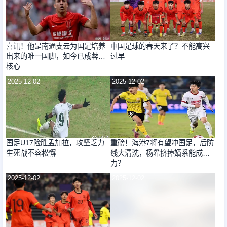
喜讯！他是南通支云为国足培养
中国足球的春天来了？不能高兴
出来的唯一国脚，如今已成蓉城
过早
核心
2025-12-02
2025-12-02
国足U17险胜孟加拉，攻坚乏力
重磅！海港7将有望冲国足，后防
生死战不容松懈
线大清洗，杨希挤掉嫡系能成主
力？
2025-12-02
2025-12-02