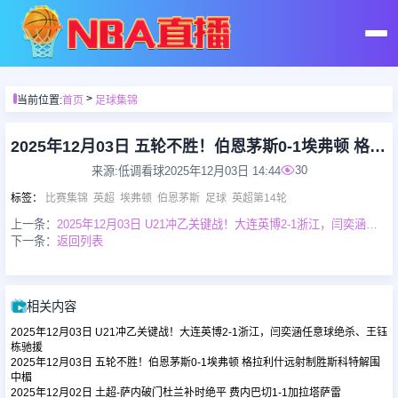
首页
>
当前位置:
首页
足球集锦
足球直播
2025年12月03日 五轮不胜！伯恩茅斯0-1埃弗顿 格拉利什远射制胜斯科特解围中楣
30
来源:低调看球
2025年12月03日 14:44
篮球直播
标签
：
比赛集锦
英超
埃弗顿
伯恩茅斯
足球
英超第14轮
上一条：
2025年12月03日 U21冲乙关键战！大连英博2-1浙江，闫奕涵任意球绝杀、王钰栋驰援
下一条：
返回列表
足球录像
篮球录像
相关内容
2025年12月03日 U21冲乙关键战！大连英博2-1浙江，闫奕涵任意球绝杀、王钰
足球集锦
栋驰援
2025年12月03日 五轮不胜！伯恩茅斯0-1埃弗顿 格拉利什远射制胜斯科特解围
中楣
2025年12月02日 土超-萨内破门杜兰补时绝平 费内巴切1-1加拉塔萨雷
篮球集锦