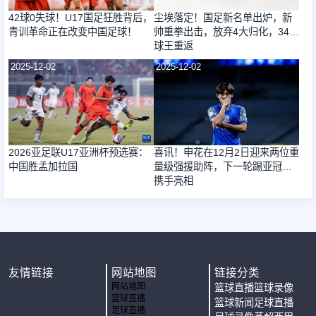
42球0失球！U17国足狂胜背后，
尘埃落定！国足新名单出炉，新
青训革命正在改变中国足球！
帅重拳出击，放弃4大归化，34岁
球王重返
2025-12-02
2025-12-02
2026亚足联U17亚洲杯预选赛：
喜讯！申花在12月2日迎来两位重
中国胜孟加拉国
量级强援助阵，下一轮踢亚冠将
携手亮相
友情链接
网站地图
链接分类
网站地图
篮球直播
篮球录像
篮球直播
篮球新闻
足球直播
足球直播