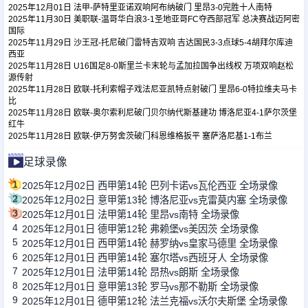
2025年12月01日 法甲-萨特里亚诺双响阿布纳破门 里昂3-0完胜十人南特
2025年11月30日 美职联-温哥华白浪3-1圣地亚哥FC夺西部冠军 总决赛战迈阿密
国际
足球新闻
2025年11月29日 沙王冠-托尼破门雷特吉双响 吉达国民3-3点球5-4胡拜尔库迪
西亚
2025年11月28日 U16国足8-0斯里兰卡末轮与孟加拉国争出线权 万项双响赵松
篮球新闻
源传射
2025年11月28日 欧联-托利索帽子戏法尼亚凯特点射破门 里昂6-0特拉维夫马卡
比
2025年11月28日 欧联-奥尔索利尼破门贝尔纳代斯基建功 博洛尼亚4-1萨尔茨堡
红牛
2025年11月28日 欧联-伊万努舍茨破门科恩维格扳平 塞萨洛尼基1-1布兰
足球录像
1
2025年12月02日 西甲第14轮 巴列卡诺vs瓦伦西亚 全场录像
2
2025年12月02日 意甲第13轮 博洛尼亚vs克雷莫内塞 全场录像
3
2025年12月01日 法甲第14轮 里昂vs南特 全场录像
4
2025年12月01日 德甲第12轮 弗赖堡vs美因茨 全场录像
5
2025年12月01日 西甲第14轮 赫罗纳vs皇家马德里 全场录像
6
2025年12月01日 西甲第14轮 塞尔塔vs西班牙人 全场录像
7
2025年12月01日 法甲第14轮 昂热vs朗斯 全场录像
8
2025年12月01日 意甲第13轮 罗马vs那不勒斯 全场录像
9
2025年12月01日 德甲第12轮 法兰克福vs沃尔夫斯堡 全场录像