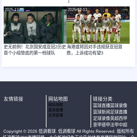
了
2025-12-13
2025-12-13
史无前例！北京国安成亚冠2历史
海港或将因对手违规获亚冠首
首个小组垫底的第一档球队
胜，上诉成功有望3
友情链接
网站地图
链接分类
网站地图
篮球直播
篮球录像
篮球直播
篮球新闻
足球直播
足球直播
足球录像
英超
西甲
意甲
德甲
法甲
中超
Copyright ©
2026
低调看球
. 低调看球 All Rights Reserved. 版权所有