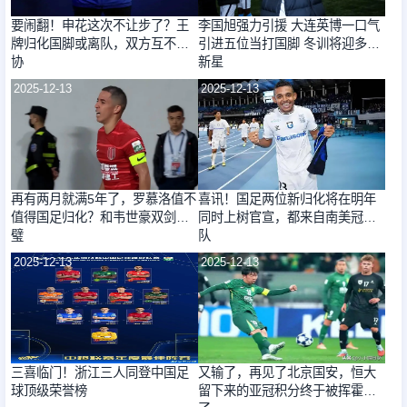
要闹翻！申花这次不让步了？王
李国旭强力引援 大连英博一口气
牌归化国脚或离队，双方互不妥
引进五位当打国脚 冬训将迎多位
协
新星
2025-12-13
2025-12-13
再有两月就满5年了，罗慕洛值不
喜讯！国足两位新归化将在明年
值得国足归化？和韦世豪双剑合
同时上树官宣，都来自南美冠军
璧
队
2025-12-13
2025-12-13
三喜临门！浙江三人同登中国足
又输了，再见了北京国安，恒大
球顶级荣誉榜
留下来的亚冠积分终于被挥霍完