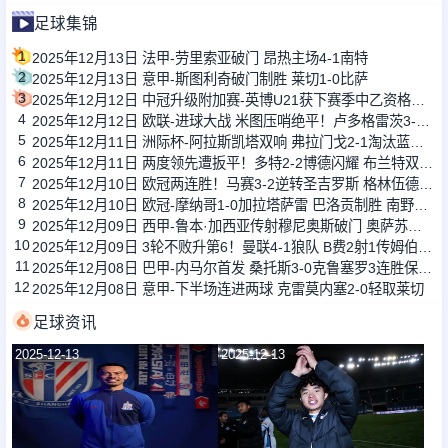
足球集锦
1
2025年12月13日 法甲-劳里索亚破门 昂热主场4-1南特
2
2025年12月13日 意甲-斯图利奇破门制胜 莱切1-0比萨
3
2025年12月12日 中冠升级附加赛-英博U21获下赛季中乙资格！大连涵瑀0-2大连英博U21
4
2025年12月12日 欧联-进球大战 米图压哨绝平！卢多格雷茨3-3塞萨洛尼基
5
2025年12月11日 洲际杯-阿拉斯凯塔双响 弗拉门戈2-1淘汰蓝十字
6
2025年12月11日 两度领先遭扳平！多特2-2博德闪耀 布兰特双响法比奥席尔瓦献助攻
7
2025年12月10日 欧冠两连胜！马赛3-2逆转圣吉罗斯 格林伍德双响派尚补射建功
8
2025年12月10日 欧冠-摩纳哥1-0加拉塔萨雷 巴洛贡制胜 南野拓实造点扎卡里亚失点
9
2025年12月09日 西甲-鲁本·加西亚传射穆尼奥斯破门 奥萨苏纳2-0莱万特
10
2025年12月09日 3轮不败升第6！曼联4-1狼队 B费2射1传姆伯莫芒特破门狼队15轮0胜
11
2025年12月08日 巴甲-内马尔首发 桑托斯3-0克鲁塞罗3连胜保级成功
12
2025年12月08日 意甲-下半场连进两球 克雷莫内塞2-0轻取莱切
足球资讯
2025-12-13
2025-12-13