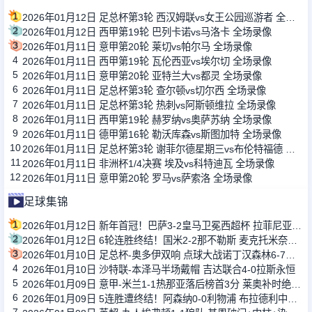
1
2026年01月12日 足总杯第3轮 西汉姆联vs女王公园巡游者 全场录像
2
2026年01月12日 西甲第19轮 巴列卡诺vs马洛卡 全场录像
3
2026年01月11日 意甲第20轮 莱切vs帕尔马 全场录像
4
2026年01月11日 西甲第19轮 瓦伦西亚vs埃尔切 全场录像
5
2026年01月11日 意甲第20轮 亚特兰大vs都灵 全场录像
6
2026年01月11日 足总杯第3轮 查尔顿vs切尔西 全场录像
7
2026年01月11日 足总杯第3轮 热刺vs阿斯顿维拉 全场录像
8
2026年01月11日 西甲第19轮 赫罗纳vs奥萨苏纳 全场录像
9
2026年01月11日 德甲第16轮 勒沃库森vs斯图加特 全场录像
10
2026年01月11日 足总杯第3轮 谢菲尔德星期三vs布伦特福德 全场录像
11
2026年01月11日 非洲杯1/4决赛 埃及vs科特迪瓦 全场录像
12
2026年01月11日 意甲第20轮 罗马vs萨索洛 全场录像
足球集锦
1
2026年01月12日 新年首冠！巴萨3-2皇马卫冕西超杯 拉菲尼亚双响维尼修斯一条龙
2
2026年01月12日 6轮连胜终结！国米2-2那不勒斯 麦克托米奈双响恰20点射孔蒂染红
3
2026年01月10日 足总杯-奥多伊双响 点球大战诺丁汉森林6-7雷克瑟姆
4
2026年01月10日 沙特联-本泽马半场戴帽 吉达联合4-0拉斯永恒
5
2026年01月09日 意甲-米兰1-1热那亚落后榜首3分 莱奥补时绝平普利西奇进球被吹
6
2026年01月09日 5连胜遭终结！阿森纳0-0利物浦 布拉德利中框+伤退因卡皮耶伤退