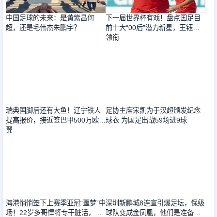
中国足球的未来：是黄紫昌何
下一届世界杯有戏！盘点国足目
超，还是毛伟杰朱鹏宇？
前十大“00后”潜力新星，王钰栋
领衔
2026-01-10
2026-01-10
瑞典国脚后还有大鱼！辽宁铁人
足协主席宋凯为于汉超颁发纪念
提高报价，接近签巴甲500万欧飞
球衣 为国足出战59场进9球
翼
2026-01-10
2026-01-10
海港悄悄签下上赛季亚冠“噩梦”中
深圳新鹏城8连宣引爆足坛，保级
场！22岁多哥悍将专干脏活，奥
球队变成金凤凰，他们是准备夺