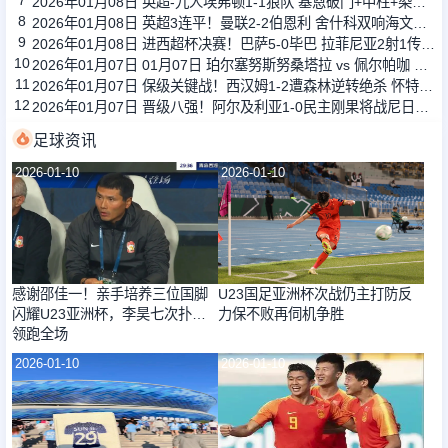
7
2026年01月08日 英超-九人埃弗顿1-1狼队 基恩破门+中柱+染红格拉利什两黄被罚下
8
2026年01月08日 英超3连平！曼联2-2伯恩利 舍什科双响海文乌龙 弗莱彻无缘开门红
9
2026年01月08日 进西超杯决赛！巴萨5-0毕巴 拉菲尼亚2射1传 费尔明巴德吉2传1射
10
2026年01月07日 01月07日 珀尔塞努斯努桑塔拉 vs 佩尔帕咖 全场集锦战报统计
11
2026年01月07日 保级关键战！西汉姆1-2遭森林逆转绝杀 怀特89分钟点射制胜
12
2026年01月07日 晋级八强！阿尔及利亚1-0民主刚果将战尼日利亚 布尔比纳加时绝杀
足球资讯
2026-01-10
2026-01-10
感谢邵佳一！亲手培养三位国脚
U23国足亚洲杯次战仍主打防反
闪耀U23亚洲杯，李昊七次扑救
力保不败再伺机争胜
领跑全场
2026-01-10
2026-01-10