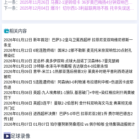
上一条：
2025年11月26日 马赛2-1逆转纽卡 36岁奥巴梅扬4分钟双响巴恩斯破门波普出击失误
下一条：
2025年12月04日 爆冷！切尔西1-3利兹联两场不胜 托辛失误送礼帕尔默复出
足球新闻
相关内容
篮球新闻
2026年01月12日 新年首冠！巴萨3-2皇马卫冕西超杯 拉菲尼亚双响维尼修斯一
条龙
2026年01月12日 6轮连胜终结！国米2-2那不勒斯 麦克托米奈双响恰20点射孔
蒂染红
2026年01月10日 足总杯-奥多伊双响 点球大战诺丁汉森林6-7雷克瑟姆
2026年01月10日 沙特联-本泽马半场戴帽 吉达联合4-0拉斯永恒
2026年01月09日 意甲-米兰1-1热那亚落后榜首3分 莱奥补时绝平普利西奇进球
被吹
2026年01月09日 5连胜遭终结！阿森纳0-0利物浦 布拉德利中框+伤退因卡皮耶
伤退
2026年01月08日 英超-九人埃弗顿1-1狼队 基恩破门+中柱+染红格拉利什两黄被
罚下
2026年01月08日 英超3连平！曼联2-2伯恩利 舍什科双响海文乌龙 弗莱彻无缘
开门红
2026年01月08日 进西超杯决赛！巴萨5-0毕巴 拉菲尼亚2射1传 费尔明巴德吉2
传1射
2026年01月07日 01月07日 珀尔塞努斯努桑塔拉 vs 佩尔帕咖 全场集锦战报统计
足球录像