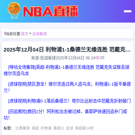
首页
>
当前位置:
首页
足球集锦
足球直播
2025年12月04日 利物浦1-1桑德兰无缘连胜 范戴克失误致丢球维尔茨造乌龙
20
来源:低调看球
2025年12月04日 06:24
篮球直播
[咪咕全场集锦]英超-利物浦1-1桑德兰无缘连胜 范戴克失误致丢球
维尔茨造乌龙
足球录像
[进球视频]禁区游龙！维尔茨连过两人造乌龙，利物浦1-1扳平桑德
兰！
篮球录像
[进球视频]利物浦0-1落后桑德兰！塔尔比远射击中范戴克折射破门
[回追救险]救回1分！阿利松出击被过掉，基耶萨快速回追补门成
足球集锦
功！
标签
：
比赛集锦
英超
利物浦
桑德兰
足球
英超第14轮
篮球集锦