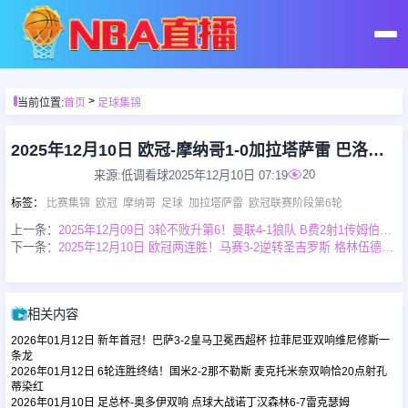
首页
>
当前位置:
首页
足球集锦
足球直播
2025年12月10日 欧冠-摩纳哥1-0加拉塔萨雷 巴洛贡制胜 南野拓实造点扎卡里亚失点
20
来源:低调看球
2025年12月10日 07:19
篮球直播
标签
：
比赛集锦
欧冠
摩纳哥
足球
加拉塔萨雷
欧冠联赛阶段第6轮
上一条：
2025年12月09日 3轮不败升第6！曼联4-1狼队 B费2射1传姆伯莫芒特破门狼队15轮0胜
下一条：
2025年12月10日 欧冠两连胜！马赛3-2逆转圣吉罗斯 格林伍德双响派尚补射建功
足球录像
篮球录像
相关内容
2026年01月12日 新年首冠！巴萨3-2皇马卫冕西超杯 拉菲尼亚双响维尼修斯一
足球集锦
条龙
2026年01月12日 6轮连胜终结！国米2-2那不勒斯 麦克托米奈双响恰20点射孔
蒂染红
2026年01月10日 足总杯-奥多伊双响 点球大战诺丁汉森林6-7雷克瑟姆
篮球集锦