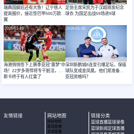
瑞典国脚后还有大鱼！辽宁铁人
足协主席宋凯为于汉超颁发纪念
提高报价，接近签巴甲500万欧飞
球衣 为国足出战59场进9球
翼
2026-01-10
2026-01-10
海港悄悄签下上赛季亚冠“噩梦”中
深圳新鹏城8连宣引爆足坛，保级
场！22岁多哥悍将专干脏活，奥
球队变成金凤凰，他们是准备夺
斯卡终于有人扛雷了
亚冠资格吗？
友情链接
网站地图
链接分类
网站地图
篮球直播
篮球录像
篮球直播
篮球新闻
足球直播
足球直播