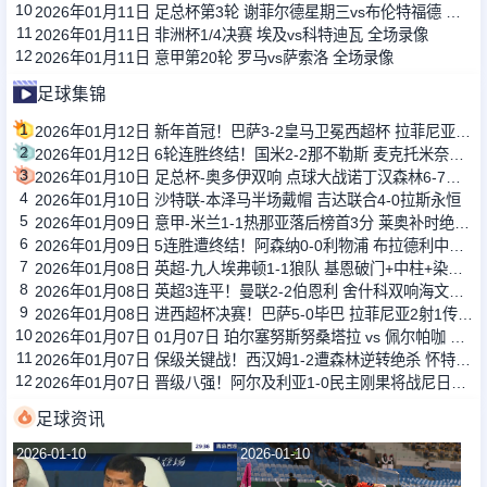
10
2026年01月11日 足总杯第3轮 谢菲尔德星期三vs布伦特福德 全场录像
11
2026年01月11日 非洲杯1/4决赛 埃及vs科特迪瓦 全场录像
12
2026年01月11日 意甲第20轮 罗马vs萨索洛 全场录像
足球集锦
1
2026年01月12日 新年首冠！巴萨3-2皇马卫冕西超杯 拉菲尼亚双响维尼修斯一条龙
2
2026年01月12日 6轮连胜终结！国米2-2那不勒斯 麦克托米奈双响恰20点射孔蒂染红
3
2026年01月10日 足总杯-奥多伊双响 点球大战诺丁汉森林6-7雷克瑟姆
4
2026年01月10日 沙特联-本泽马半场戴帽 吉达联合4-0拉斯永恒
5
2026年01月09日 意甲-米兰1-1热那亚落后榜首3分 莱奥补时绝平普利西奇进球被吹
6
2026年01月09日 5连胜遭终结！阿森纳0-0利物浦 布拉德利中框+伤退因卡皮耶伤退
7
2026年01月08日 英超-九人埃弗顿1-1狼队 基恩破门+中柱+染红格拉利什两黄被罚下
8
2026年01月08日 英超3连平！曼联2-2伯恩利 舍什科双响海文乌龙 弗莱彻无缘开门红
9
2026年01月08日 进西超杯决赛！巴萨5-0毕巴 拉菲尼亚2射1传 费尔明巴德吉2传1射
10
2026年01月07日 01月07日 珀尔塞努斯努桑塔拉 vs 佩尔帕咖 全场集锦战报统计
11
2026年01月07日 保级关键战！西汉姆1-2遭森林逆转绝杀 怀特89分钟点射制胜
12
2026年01月07日 晋级八强！阿尔及利亚1-0民主刚果将战尼日利亚 布尔比纳加时绝杀
足球资讯
2026-01-10
2026-01-10