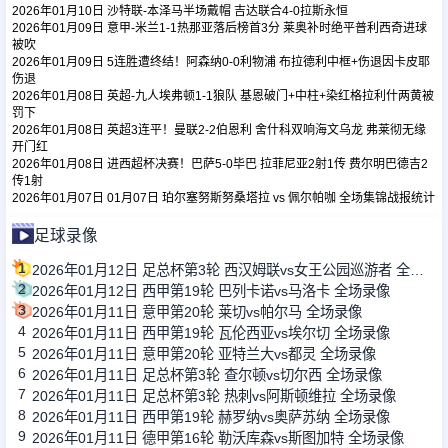
2026年01月10日 沙特联-本泽马半场戴帽 吉达联合4-0拉斯永恒
2026年01月09日 意甲-米兰1-1热那亚落后榜首3分 莱奥补时绝平普利西奇进球
被吹
足球新闻
2026年01月09日 5连胜遭终结！阿森纳0-0利物浦 布拉德利中框+伤退因卡皮耶
伤退
2026年01月08日 英超-九人埃弗顿1-1狼队 基恩破门+中柱+染红格拉利什两黄被
篮球新闻
罚下
2026年01月08日 英超3连平！曼联2-2伯恩利 舍什科双响海文乌龙 弗莱彻无缘
开门红
2026年01月08日 进西超杯决赛！巴萨5-0毕巴 拉菲尼亚2射1传 费尔明巴德吉2
传1射
2026年01月07日 01月07日 珀尔塞努斯努桑塔拉 vs 佩尔帕咖 全场集锦战报统计
足球录像
1
2026年01月12日 足总杯第3轮 西汉姆联vs女王公园巡游者 全场录像
2
2026年01月12日 西甲第19轮 巴列卡诺vs马洛卡 全场录像
3
2026年01月11日 意甲第20轮 莱切vs帕尔马 全场录像
4
2026年01月11日 西甲第19轮 瓦伦西亚vs埃尔切 全场录像
5
2026年01月11日 意甲第20轮 亚特兰大vs都灵 全场录像
6
2026年01月11日 足总杯第3轮 查尔顿vs切尔西 全场录像
7
2026年01月11日 足总杯第3轮 热刺vs阿斯顿维拉 全场录像
8
2026年01月11日 西甲第19轮 赫罗纳vs奥萨苏纳 全场录像
9
2026年01月11日 德甲第16轮 勒沃库森vs斯图加特 全场录像