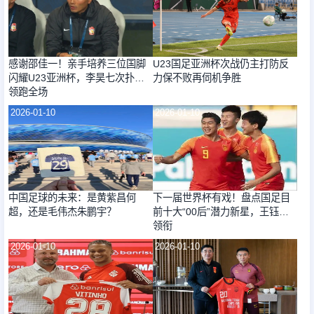
感谢邵佳一！亲手培养三位国脚
U23国足亚洲杯次战仍主打防反
闪耀U23亚洲杯，李昊七次扑救
力保不败再伺机争胜
领跑全场
2026-01-10
2026-01-10
中国足球的未来：是黄紫昌何
下一届世界杯有戏！盘点国足目
超，还是毛伟杰朱鹏宇？
前十大“00后”潜力新星，王钰栋
领衔
2026-01-10
2026-01-10