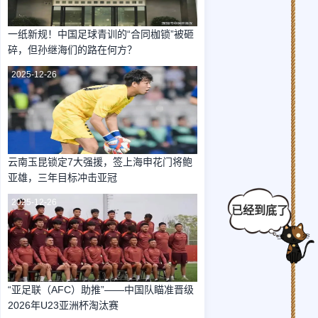
一纸新规！中国足球青训的“合同枷锁”被砸
碎，但孙继海们的路在何方？
2025-12-26
云南玉昆锁定7大强援，签上海申花门将鲍
亚雄，三年目标冲击亚冠
2025-12-26
“亚足联（AFC）助推”——中国队瞄准晋级
2026年U23亚洲杯淘汰赛