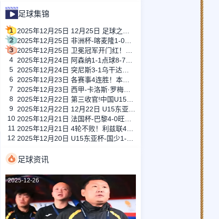
足球集锦
1
2025年12月25日 12月25日 足球之夜-足球传承
2
2025年12月25日 非洲杯-喀麦隆1-0加蓬取开门红 姆伯莫助攻艾永制胜巴莱巴伤退
3
2025年12月25日 卫冕冠军开门红！科特迪瓦1-0小胜莫桑比克 阿玛德制胜凯西献助攻
4
2025年12月24日 阿森纳1-1点球8-7水晶宫进联赛杯四强 格伊绝平拉克鲁瓦乌龙+失点
5
2025年12月24日 突尼斯3-1乌干达升C组榜首&下轮战尼日利亚 阿乔里双响斯希里破门
6
2025年12月23日 各赛事4连胜！本菲卡1-0法马利康15轮不败 帕夫利季斯点射制胜
7
2025年12月23日 西甲-卡洛斯·罗梅罗破门米拉建功 西班牙人客场2-1逆转毕尔巴鄂竞技
8
2025年12月22日 第三收官!中国U15队3-0中国香港 取本届U15东亚杯首胜 盛宸熙传射
9
2025年12月22日 12月22日 U15东亚锦小组赛A组 日本U15vs韩国U15 进球
10
2025年12月21日 法国杯-巴黎4-0旺代丰特奈晋级32强 登贝莱传射G拉莫斯双响+造点
11
2025年12月21日 4轮不败！利兹联4-1送水晶宫两连败 勒温梅开二度+连续5场破门
12
2025年12月20日 U15东亚杯-国少1-1韩国2轮不胜继续垫底 末轮将战中国香港U15
足球资讯
2025-12-26