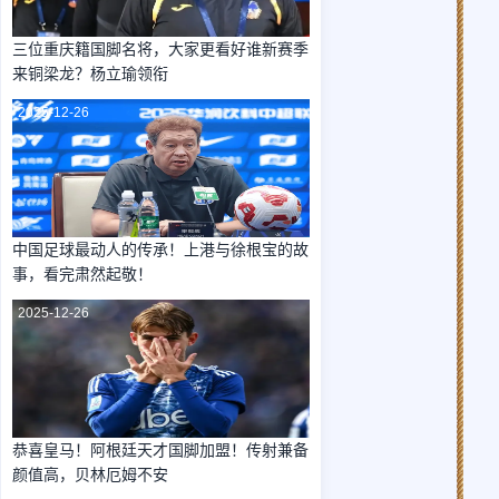
三位重庆籍国脚名将，大家更看好谁新赛季
来铜梁龙？杨立瑜领衔
2025-12-26
中国足球最动人的传承！上港与徐根宝的故
事，看完肃然起敬！
2025-12-26
恭喜皇马！阿根廷天才国脚加盟！传射兼备
颜值高，贝林厄姆不安