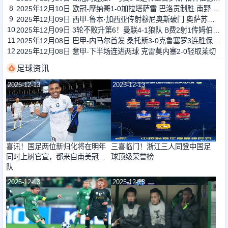
8
2025年12月10日 欧冠-摩纳哥1-0加拉塔萨雷 巴洛贡制胜 南野拓实造点扎卡里亚失点
9
2025年12月09日 西甲-鲁本·加西亚传射穆尼奥斯破门 奥萨苏纳2-0莱万特
10
2025年12月09日 3轮不败升第6！曼联4-1狼队 B费2射1传姆伯莫芒特破门狼队15轮0胜
11
2025年12月08日 巴甲-内马尔首发 桑托斯3-0克鲁塞罗3连胜保级成功
12
2025年12月08日 意甲-下半场连进两球 克雷莫内塞2-0轻取莱切
足球资讯
2025-12-13
2025-12-13
喜讯！国足两位新归化将在明年
三喜临门！浙江三人同登中国足
同时上树官宣，都来自南美冠军
球顶级荣誉榜
队
2025-12-13
2025-12-13