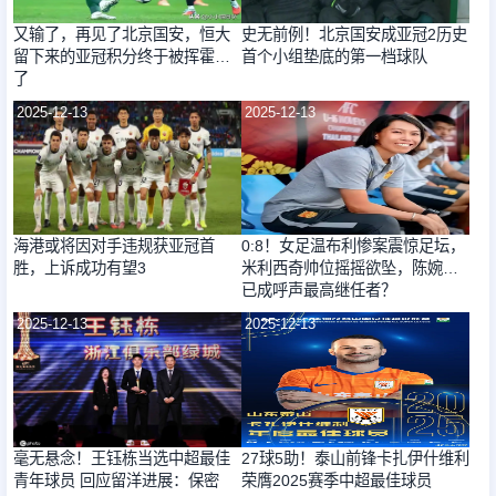
又输了，再见了北京国安，恒大
史无前例！北京国安成亚冠2历史
留下来的亚冠积分终于被挥霍完
首个小组垫底的第一档球队
了
2025-12-13
2025-12-13
海港或将因对手违规获亚冠首
0:8！女足温布利惨案震惊足坛，
胜，上诉成功有望3
米利西奇帅位摇摇欲坠，陈婉婷
已成呼声最高继任者？
2025-12-13
2025-12-13
毫无悬念！王钰栋当选中超最佳
27球5助！泰山前锋卡扎伊什维利
青年球员 回应留洋进展：保密
荣膺2025赛季中超最佳球员