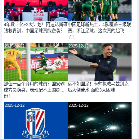
4年数十亿+2大计划！阿迪达斯砸
中国足球新热土，4队覆盖三级联
钱救青训，中国足球真能逆袭？
赛，浙江足球，这次真的起飞
了！
2025-12-12
2025-12-12
邵佳一首个弃用的球员？国安输
远不如国足！卡帅执教乌兹别克
球方昊隐身，表现配不上国脚身
后大倒苦水:面临3大困难
份！
2025-12-12
2025-12-12