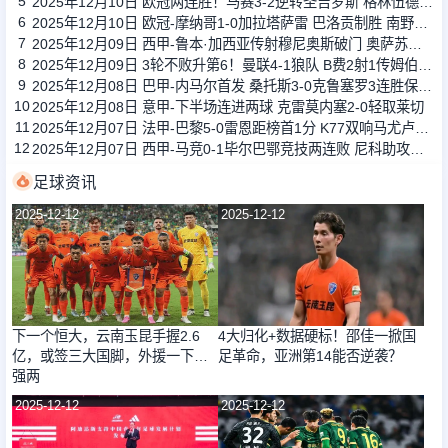
5
2025年12月10日 欧冠两连胜！马赛3-2逆转圣吉罗斯 格林伍德双响派尚补射建功
6
2025年12月10日 欧冠-摩纳哥1-0加拉塔萨雷 巴洛贡制胜 南野拓实造点扎卡里亚失点
7
2025年12月09日 西甲-鲁本·加西亚传射穆尼奥斯破门 奥萨苏纳2-0莱万特
8
2025年12月09日 3轮不败升第6！曼联4-1狼队 B费2射1传姆伯莫芒特破门狼队15轮0胜
9
2025年12月08日 巴甲-内马尔首发 桑托斯3-0克鲁塞罗3连胜保级成功
10
2025年12月08日 意甲-下半场连进两球 克雷莫内塞2-0轻取莱切
11
2025年12月07日 法甲-巴黎5-0雷恩距榜首1分 K77双响马尤卢传射+中框拉莫斯破门
12
2025年12月07日 西甲-马竞0-1毕尔巴鄂竞技两连败 尼科助攻贝伦格尔破门制胜
足球资讯
2025-12-12
2025-12-12
下一个恒大，云南玉昆手握2.6
4大归化+数据硬标！邵佳一掀国
亿，或签三大国脚，外援一下补
足革命，亚洲第14能否逆袭？
强两
2025-12-12
2025-12-12