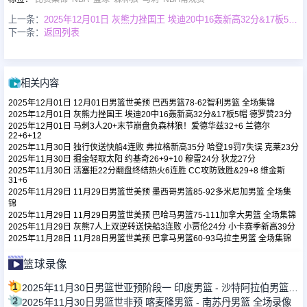
上一条：
2025年12月01日 灰熊力挫国王 埃迪20中16轰新高32分&17板5帽 德罗赞23分
下一条：
返回列表
足球新闻
篮球新闻
相关内容
2025年12月01日 12月01日男篮世美预 巴西男篮78-62智利男篮 全场集锦
2025年12月01日 灰熊力挫国王 埃迪20中16轰新高32分&17板5帽 德罗赞23分
2025年12月01日 马刺3人20+末节崩盘负森林狼！爱德华兹32+6 兰德尔
22+6+12
2025年11月30日 独行侠送快船4连败 弗拉格新高35分 哈登19罚7失误 克莱23分
2025年11月30日 掘金轻取太阳 约基奇26+9+10 穆雷24分 狄龙27分
2025年11月30日 活塞拒22分翻盘终结热火6连胜 CC攻防致胜&29+8 维金斯
31+6
2025年11月29日 11月29日男篮世美预 墨西哥男篮85-92多米尼加男篮 全场集
锦
2025年11月29日 11月29日男篮世美预 巴哈马男篮75-111加拿大男篮 全场集锦
2025年11月29日 灰熊7人上双逆转送快船3连败 小贾伦24分 小卡赛季新高39分
2025年11月28日 11月28日男篮世美预 巴拿马男篮60-93乌拉圭男篮 全场集锦
篮球录像
1
2025年11月30日男篮世亚预阶段一 印度男篮 - 沙特阿拉伯男篮 全场录像
2
2025年11月30日男篮世非预 喀麦隆男篮 - 南苏丹男篮 全场录像