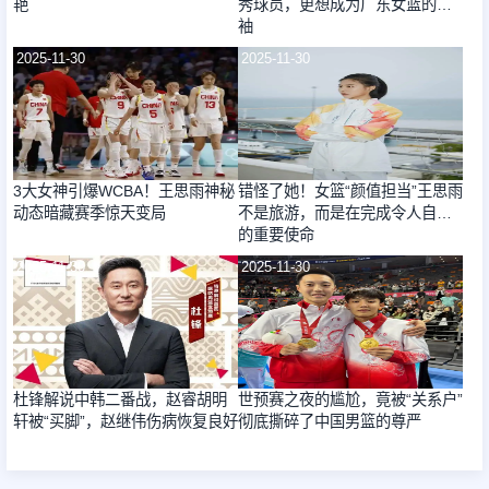
艳
秀球员，更想成为广东女篮的领
袖
2025-11-30
2025-11-30
3大女神引爆WCBA！王思雨神秘
错怪了她！女篮“颜值担当”王思雨
动态暗藏赛季惊天变局
不是旅游，而是在完成令人自豪
的重要使命
2025-11-30
2025-11-30
杜锋解说中韩二番战，赵睿胡明
世预赛之夜的尴尬，竟被“关系户”
轩被“买脚”，赵继伟伤病恢复良好
彻底撕碎了中国男篮的尊严