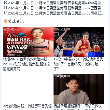
10
2025年11月28日 11月28日男篮世美预 巴拿马男篮60-93乌拉圭男篮 全场集锦
11
2025年11月28日 11月28日男篮世美预 智利男篮66-82巴西男篮 全场集锦
12
2025年11月28日 11月28日男篮世美预 古巴男篮68-80阿根廷男篮 全场集锦
篮球资讯
2025-11-30
2025-11-30
韩旭WNBL首秀高效统治内线
12投10中轰22分！韩旭澳洲首秀
22+4+2助珀斯山猫大胜,留洋之旅
杀疯了：宫鲁鸣又一次被打脸
迎完美开局
了？
2025-11-30
2025-11-30
22分统治内线！韩旭留洋首秀惊
杨舒予展望新赛季：不想只做优