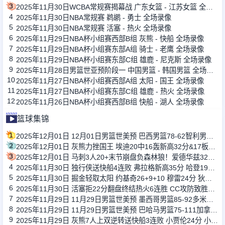
3
2025年11月30日WCBA常规赛揭幕战 广东女篮 - 江苏女篮 全场录像
4
2025年11月30日NBA常规赛 鹈鹕 - 勇士 全场录像
5
2025年11月30日NBA常规赛 活塞 - 热火 全场录像
6
2025年11月29日NBA杯小组赛西部B组 灰熊 - 快船 全场录像
7
2025年11月29日NBA杯小组赛东部A组 骑士 - 老鹰 全场录像
8
2025年11月29日NBA杯小组赛东部C组 雄鹿 - 尼克斯 全场录像
9
2025年11月28日男篮世亚预阶段一 中国男篮 - 韩国男篮 全场录像
10
2025年11月27日NBA杯小组赛西部A组 太阳 - 国王 全场录像
11
2025年11月27日NBA杯小组赛东部C组 雄鹿 - 热火 全场录像
12
2025年11月26日NBA杯小组赛西部B组 快船 - 湖人 全场录像
篮球集锦
1
2025年12月01日 12月01日男篮世美预 巴西男篮78-62智利男篮 全场集锦
2
2025年12月01日 灰熊力挫国王 埃迪20中16轰新高32分&17板5帽 德罗赞23分
3
2025年12月01日 马刺3人20+末节崩盘负森林狼！爱德华兹32+6 兰德尔22+6+12
4
2025年11月30日 独行侠送快船4连败 弗拉格新高35分 哈登19罚7失误 克莱23分
5
2025年11月30日 掘金轻取太阳 约基奇26+9+10 穆雷24分 狄龙27分
6
2025年11月30日 活塞拒22分翻盘终结热火6连胜 CC攻防致胜&29+8 维金斯31+6
7
2025年11月29日 11月29日男篮世美预 墨西哥男篮85-92多米尼加男篮 全场集锦
8
2025年11月29日 11月29日男篮世美预 巴哈马男篮75-111加拿大男篮 全场集锦
9
2025年11月29日 灰熊7人上双逆转送快船3连败 小贾伦24分 小卡赛季新高39分