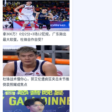
2025-12-20
拿300万！0分2分+3场12犯规，广东揪出
最大软蛋，杜锋自作自受？
2025-12-20
杜锋战术懂你心，郭艾伦遭疯狂夹击末节推
倒袁照耀成焦点
2025-12-20