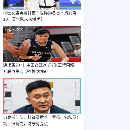
中国女篮再遭打击？世界排名已下滑到第
18：青年队未来堪忧？
2025-12-20
连场轰20+！中国女篮26岁2米王牌闪耀：
升联盟第2，宫帅招她吗？
2025-12-20
力克浙江队，杜锋赛后唯一表扬一名队员：
场上很努力，防守有亮点