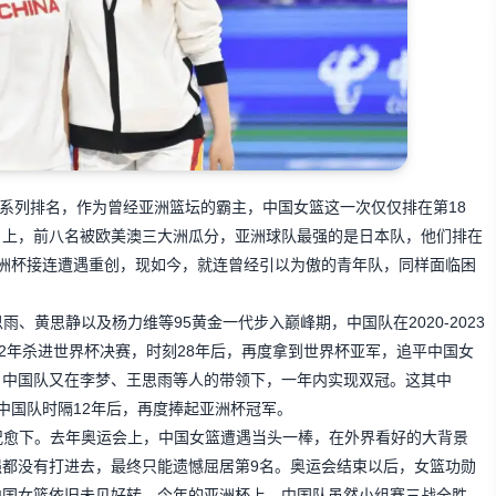
系列排名，作为曾经亚洲篮坛的霸主，中国女篮这一次仅仅排在第18
名上，前八名被欧美澳三大洲瓜分，亚洲球队最强的是日本队，他们排在
洲杯接连遭遇重创，现如今，就连曾经引以为傲的青年队，同样面临困
、黄思静以及杨力维等95黄金一代步入巅峰期，中国队在2020-2023
22年杀进世界杯决赛，时刻28年后，再度拿到世界杯亚军，追平中国女
，中国队又在李梦、王思雨等人的带领下，一年内实现双冠。这其中
，中国队时隔12年后，再度捧起亚洲杯冠军。
况愈下。去年奥运会上，中国女篮遭遇当头一棒，在外界看好的大背景
都没有打进去，最终只能遗憾屈居第9名。奥运会结束以后，女篮功勋
中国女篮依旧未见好转。今年的亚洲杯上，中国队虽然小组赛三战全胜，