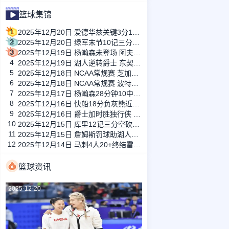
篮球集锦
1
2025年12月20日 爱德华兹关键3分1板1帽1断 森林狼力克雷霆 亚历山大35+5+7
2
2025年12月20日 绿军末节10记三分扑灭热火 怀特33+5+6 布朗30+9+7 韦尔24+14
3
2025年12月19日 杨瀚森未登场 阿夫迪亚35分罚球绝杀助开拓者加时险胜国王
4
2025年12月19日 湖人逆转爵士 东契奇豪华三双+5断 詹姆斯28+7+10 乔治34+8
5
2025年12月18日 NCAA常规赛 芝加哥洛约拉大学 71 - 85 旧金山大学 全场集锦
6
2025年12月18日 NCAA常规赛 波特兰大学 69 - 94 俄勒冈大学 全场集锦
7
2025年12月17日 杨瀚森28分钟10中5砍14分6板 吕佩尔10中1 混音不敌国王
8
2025年12月16日 快船18分负灰熊近10战9负！JJJ31分 奇兵斯潘塞27+6三分10中7
9
2025年12月16日 爵士加时胜独行侠 乔治37+6 马卡33+16 弗拉格生涯新高42+7
10
2025年12月15日 库里12记三分空砍48分 开拓者两人35分三杀勇士 杨瀚森未登场
11
2025年12月15日 詹姆斯罚球助湖人绝杀太阳 狄龙进关键三分但挑衅被驱逐成转折点
12
2025年12月14日 马刺4人20+终结雷霆16连胜进决赛！文班复出22+9 SGA29+5
篮球资讯
2025-12-20