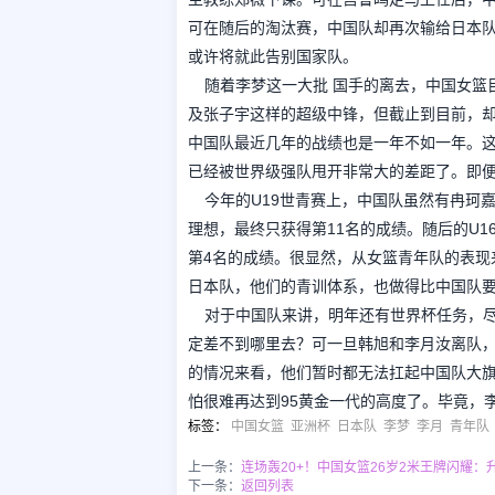
可在随后的淘汰赛，中国队却再次输给日本
或许将就此告别国家队。
随着李梦这一大批 国手的离去，中国女篮
及张子宇这样的超级中锋，但截止到目前，
中国队最近几年的战绩也是一年不如一年。这
已经被世界级强队甩开非常大的差距了。即
今年的U19世青赛上，中国队虽然有冉珂
理想，最终只获得第11名的成绩。随后的U
第4名的成绩。很显然，从女篮青年队的表现
日本队，他们的青训体系，也做得比中国队
对于中国队来讲，明年还有世界杯任务，
定差不到哪里去？可一旦韩旭和李月汝离队
的情况来看，他们暂时都无法扛起中国队大
怕很难再达到95黄金一代的高度了。毕竟，
标签
：
中国女篮
亚洲杯
日本队
李梦
李月
青年队
上一条：
连场轰20+！中国女篮26岁2米王牌闪耀：
下一条：
返回列表