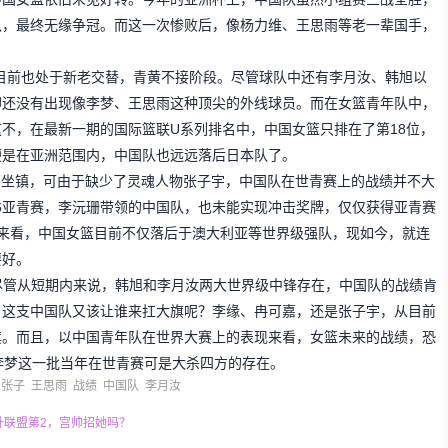
队，最终无缘争冠。而这一次惨败后，像杨力维、王思雨等老一辈国手，
目前也处于新老交替，青黄不接阶段。尽管球队中还有李月汝、韩旭以
却还没有出现像李梦、王思雨这种顶尖的外线球员。而在女篮青年队中，
不，在最新一期的国际篮联U系列排名中，中国女篮只排在了第18位，
便是在亚洲范围内，中国队也远远落后日本队了。
嘉坐镇，可由于缺少了灵魂人物张子宇，中国队在世青赛上的战绩并不大
16亚青赛，李沅珊带领的中国队，也未能实现冲击奖牌，仅仅获得亚青赛
来看，中国女篮目前不仅落后于澳大利亚等世界级强队，现如今，就连
要好。
尽管从短期内来说，韩旭和李月汝两大世界级中锋存在，中国队的战绩肯
，这支中国队又该让谁来扛大旗呢？李缘、冉可嘉，还是张子宇，从目前
旗。而且，以中国青年队在世界大赛上的表现来看，女篮未来的战绩，恐
李梦这一批当年在世青赛可是大杀四方的存在。
张子
王思雨
战绩
中国队
李月汝
升联盟第2，宫帅招她吗？