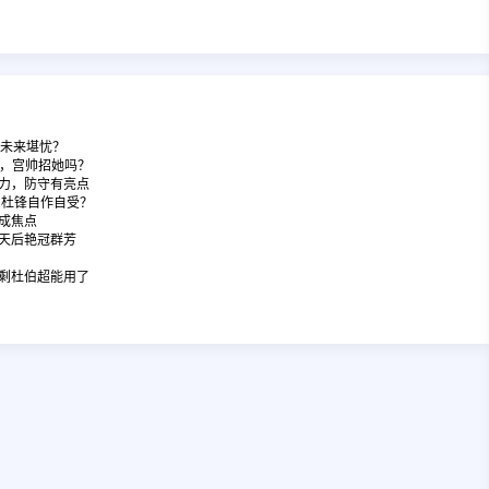
队未来堪忧？
2，宫帅招她吗？
力，防守有亮点
，杜锋自作自受？
成焦点
天后艳冠群芳
剩杜伯超能用了