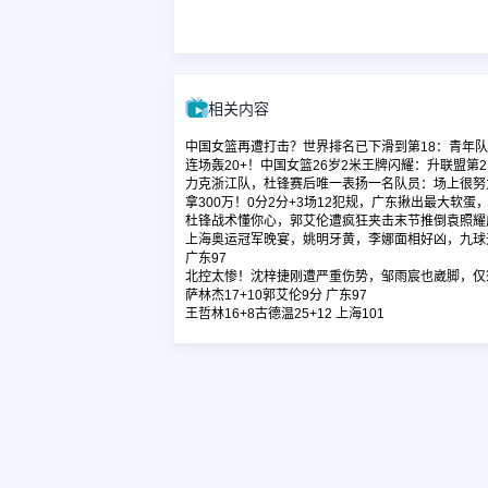
相关内容
中国女篮再遭打击？世界排名已下滑到第18：青年
连场轰20+！中国女篮26岁2米王牌闪耀：升联盟第
力克浙江队，杜锋赛后唯一表扬一名队员：场上很努
拿300万！0分2分+3场12犯规，广东揪出最大软蛋
杜锋战术懂你心，郭艾伦遭疯狂夹击末节推倒袁照耀
上海奥运冠军晚宴，姚明牙黄，李娜面相好凶，九球
广东97
北控太惨！沈梓捷刚遭严重伤势，邹雨宸也崴脚，仅
萨林杰17+10郭艾伦9分 广东97
王哲林16+8古德温25+12 上海101