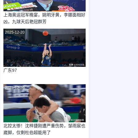
上海奥运冠军晚宴，姚明牙黄，李娜面相好
凶，九球天后艳冠群芳
2025-12-20
广东97
2025-12-20
北控太惨！沈梓捷刚遭严重伤势，邹雨宸也
崴脚，仅剩杜伯超能用了