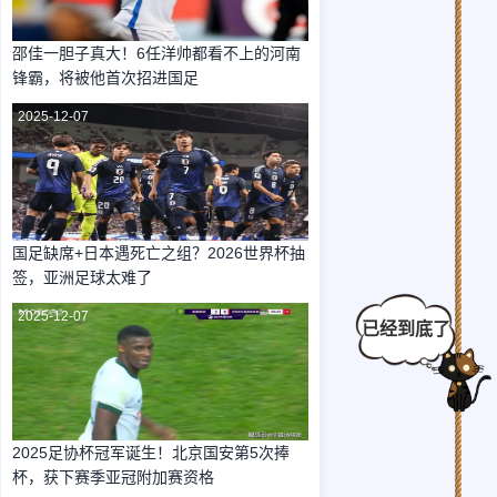
邵佳一胆子真大！6任洋帅都看不上的河南
锋霸，将被他首次招进国足
2025-12-07
国足缺席+日本遇死亡之组？2026世界杯抽
签，亚洲足球太难了
2025-12-07
2025足协杯冠军诞生！北京国安第5次捧
杯，获下赛季亚冠附加赛资格