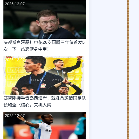
昆捡漏引进
2025-12-07
决裂斯卢茨基！申花26岁国脚三年仅首发5
次，下一站恐俯身中甲！
2025-12-07
郑智刚接手青岛西海岸，就准备邀请国足队
长和全北核心，来挑大梁
2025-12-07