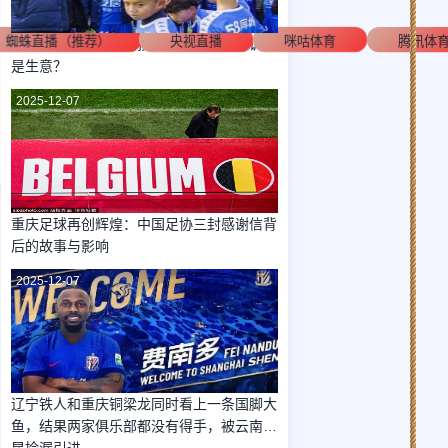
蜘蛛直播（推荐）
央视直播
咪咕体育
腾讯体
前国脚炮轰董路：用孩子赚黑心钱，青训还
是生意？
2025-12-07
重庆足球再创辉煌：中国足协三封感谢信背
后的故事与影响
2025-12-07
辽宁铁人和重庆铜梁龙同时看上一条国脚大
鱼，结果两家俱乐部都没有得手，被云南玉