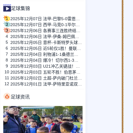
足球集锦
1
2025年12月07日 法甲-巴黎5-0雷恩距榜首1分 K77双响马尤卢传射+中框拉莫斯破门
2
2025年12月07日 西甲-马竞0-1毕尔巴鄂竞技两连败 尼科助攻贝伦格尔破门制胜
3
2025年12月06日 各赛事三连胜终结！本菲卡1-1葡萄牙体育 巴雷内切亚失误送礼
4
2025年12月06日 法甲-伊桑-姆巴佩破门模仿哥哥庆祝 里尔1-0力克马赛
5
2025年12月05日 意杯-卡斯特罗头球绝杀 博洛尼亚2-1帕尔马
6
2025年12月05日 近5轮仅1胜！曼联1-1西汉姆联83分钟被扳平 达洛特破门库尼亚复出
7
2025年12月04日 利物浦1-1桑德兰无缘连胜 范戴克失误致丢球维尔茨造乌龙
8
2025年12月04日 爆冷！切尔西1-3利兹联两场不胜 托辛失误送礼帕尔默复出
9
2025年12月03日 U21冲乙关键战！大连英博2-1浙江，闫奕涵任意球绝杀、王钰栋驰援
10
2025年12月03日 五轮不胜！伯恩茅斯0-1埃弗顿 格拉利什远射制胜斯科特解围中楣
11
2025年12月02日 土超-萨内破门杜兰补时绝平 费内巴切1-1加拉塔萨雷
12
2025年12月01日 法甲-萨特里亚诺双响阿布纳破门 里昂3-0完胜十人南特
足球资讯
2025-12-07