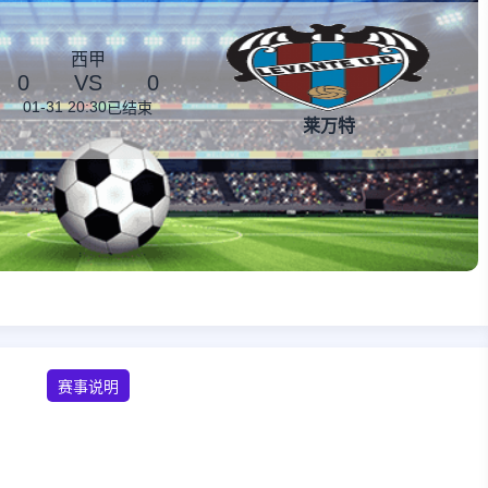
西甲
0
VS
0
01-31 20:30
已结束
莱万特
赛事说明