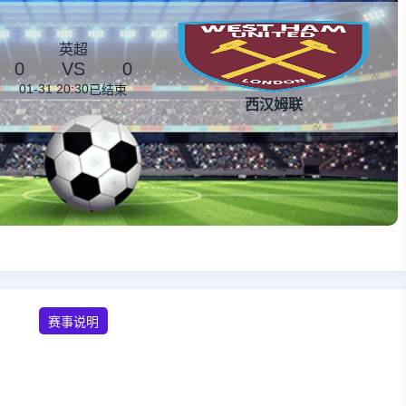
英超
0
VS
0
01-31 20:30
已结束
西汉姆联
赛事说明