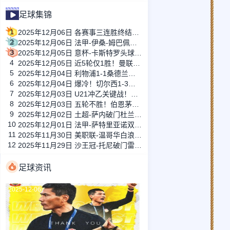
足球集锦
1
2025年12月06日 各赛事三连胜终结！本菲卡1-1葡萄牙体育 巴雷内切亚失误送礼
2
2025年12月06日 法甲-伊桑-姆巴佩破门模仿哥哥庆祝 里尔1-0力克马赛
3
2025年12月05日 意杯-卡斯特罗头球绝杀 博洛尼亚2-1帕尔马
4
2025年12月05日 近5轮仅1胜！曼联1-1西汉姆联83分钟被扳平 达洛特破门库尼亚复出
5
2025年12月04日 利物浦1-1桑德兰无缘连胜 范戴克失误致丢球维尔茨造乌龙
6
2025年12月04日 爆冷！切尔西1-3利兹联两场不胜 托辛失误送礼帕尔默复出
7
2025年12月03日 U21冲乙关键战！大连英博2-1浙江，闫奕涵任意球绝杀、王钰栋驰援
8
2025年12月03日 五轮不胜！伯恩茅斯0-1埃弗顿 格拉利什远射制胜斯科特解围中楣
9
2025年12月02日 土超-萨内破门杜兰补时绝平 费内巴切1-1加拉塔萨雷
10
2025年12月01日 法甲-萨特里亚诺双响阿布纳破门 里昂3-0完胜十人南特
11
2025年11月30日 美职联-温哥华白浪3-1圣地亚哥FC夺西部冠军 总决赛战迈阿密国际
12
2025年11月29日 沙王冠-托尼破门雷特吉双响 吉达国民3-3点球5-4胡拜尔库迪西亚
足球资讯
2025-12-06