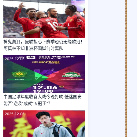
2025-12-06
神鬼莫测，曼联担心下赛季恐仍无缘欧冠！
阿莫林不知非洲杯国脚何时离队
2025-12-06
中国足球年度收官大戏今晚打响 低迷国安
能否“逆袭”成就“五冠王”？
2025-12-06