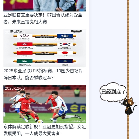
亚足联官宣重要决定！07国青队成为受益
者，未来直接亮相大赛
2025-12-06
2025东亚足联U15锦标赛，10国少首场对
阵日本队，能否蝉联冠军？
2025-12-06
东体解读足联新规！亚冠更加没指望，女足
发展受阻，一人成最大受害者