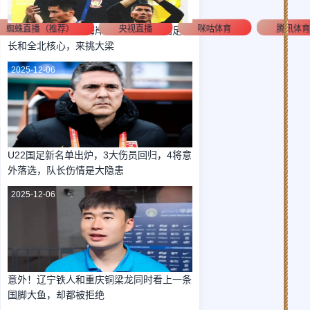
蜘蛛直播（推荐）
央视直播
咪咕体育
腾讯体
郑智刚接手青岛西海岸，就准备邀请国足队
长和全北核心，来挑大梁
2025-12-06
U22国足新名单出炉，3大伤员回归，4将意
外落选，队长伤情是大隐患
2025-12-06
意外！辽宁铁人和重庆铜梁龙同时看上一条
国脚大鱼，却都被拒绝