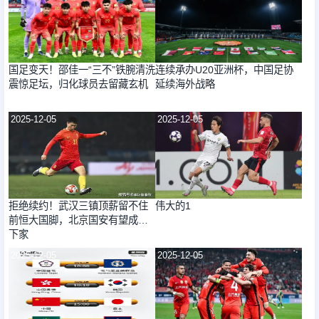
国足变天！邵佳一“三不”铁腕清洗
连续承办U20亚洲杯，中国足协
震惊足坛，归化球员去留藏玄机
延续海外战略
2025-12-05
2025-12-05
拒绝续约！武汉三镇顶薪留不住
伟大的1
前恒大国脚，北京国安有望成新
下家
2025-12-05
2025-12-05