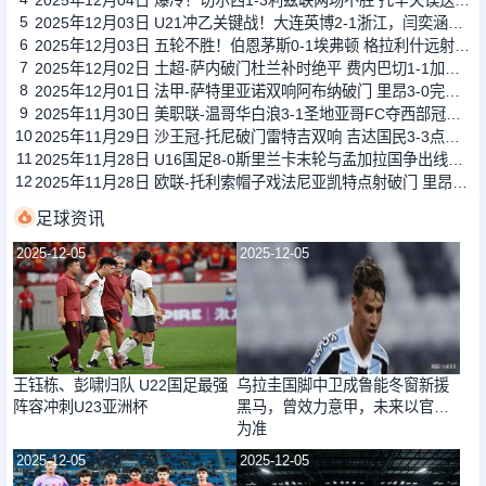
2025年12月04日 爆冷！切尔西1-3利兹联两场不胜 托辛失误送礼帕尔默复出
5
2025年12月03日 U21冲乙关键战！大连英博2-1浙江，闫奕涵任意球绝杀、王钰栋驰援
6
2025年12月03日 五轮不胜！伯恩茅斯0-1埃弗顿 格拉利什远射制胜斯科特解围中楣
7
2025年12月02日 土超-萨内破门杜兰补时绝平 费内巴切1-1加拉塔萨雷
8
2025年12月01日 法甲-萨特里亚诺双响阿布纳破门 里昂3-0完胜十人南特
9
2025年11月30日 美职联-温哥华白浪3-1圣地亚哥FC夺西部冠军 总决赛战迈阿密国际
10
2025年11月29日 沙王冠-托尼破门雷特吉双响 吉达国民3-3点球5-4胡拜尔库迪西亚
11
2025年11月28日 U16国足8-0斯里兰卡末轮与孟加拉国争出线权 万项双响赵松源传射
12
2025年11月28日 欧联-托利索帽子戏法尼亚凯特点射破门 里昂6-0特拉维夫马卡比
足球资讯
2025-12-05
2025-12-05
王钰栋、彭啸归队 U22国足最强
乌拉圭国脚中卫成鲁能冬窗新援
阵容冲刺U23亚洲杯
黑马，曾效力意甲，未来以官宣
为准
2025-12-05
2025-12-05