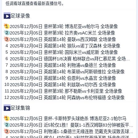
低调看球直播查看最新直播信号。
足球录像
1
2025年12月05日 意杯第3轮 博洛尼亚vs帕尔马 全场录像
2
2025年12月05日 意杯第3轮 拉齐奥vsAC米兰 全场录像
3
2025年12月05日 英超第14轮 曼联vs西汉姆联 全场录像
4
2025年12月04日 英超第14轮 狼队vs诺丁汉森林 全场录像
5
2025年12月04日 意杯第3轮 国际米兰vs威尼斯 全场录像
6
2025年12月04日 德国杯1/8决赛 柏林联合vs拜仁慕尼黑 全场录像
7
2025年12月04日 英超第14轮 利物浦vs桑德兰 全场录像
8
2025年12月04日 英超第14轮 布莱顿vs阿斯顿维拉 全场录像
9
2025年12月04日 英超第14轮 伯恩利vs水晶宫 全场录像
10
2025年12月04日 英超第14轮 利兹联vs切尔西 全场录像
11
2025年12月04日 意杯第3轮 那不勒斯vs卡利亚里 全场录像
12
2025年12月04日 英超第14轮 阿森纳vs布伦特福德 全场录像
足球集锦
1
2025年12月05日 意杯-卡斯特罗头球绝杀 博洛尼亚2-1帕尔马
2
2025年12月05日 近5轮仅1胜！曼联1-1西汉姆联83分钟被扳平 达洛特破门库尼亚复出
3
2025年12月04日 利物浦1-1桑德兰无缘连胜 范戴克失误致丢球维尔茨造乌龙
4