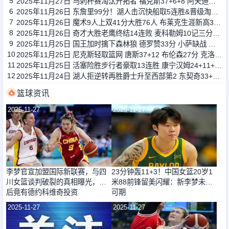
5
2025年11月27日 马刺杯赛淘汰开拓者 福克斯37+6+8 阿夫迪亚37+8 杨瀚森1分钟1板
6
2025年11月26日 东詹里99分！湖人击沉快船取5连胜&晋级淘汰赛 末节双方冲突
7
2025年11月26日 魔术9人上双41分大胜76人 布莱克生涯新高31分 马克西20分
8
2025年11月26日 奇才大胜老鹰终结14连败 麦科勒姆10记三分&46分 萨尔27+11
9
2025年11月25日 国王加时擒下森林狼 德罗赞33分 小萨缺战 爱德华兹43+7
10
2025年11月25日 尼克斯轻取篮网 唐斯37+12 布伦森27分 克洛尼生涯新高31分
11
2025年11月25日 活塞险胜步行者豪取13连胜 康宁汉姆24+11+6 杜伦17+12
12
2025年11月24日 湖人拒逆转再胜爵士升至西部第2 东契奇33+11+8 詹姆斯17+6+8
篮球资讯
2025-11-27
2025-11-27
李梦官宣加盟国际新联赛，与四
23分钟轰11+3！中国女篮20岁1
川女篮谈判破裂的真相曝光，背
米88前锋留美闪耀：新李梦未来
后竟有德约科维奇投资
可期
2025-11-27
2025-11-27