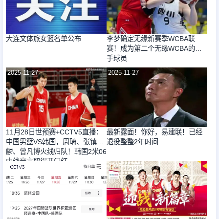
大连文体旅女篮名单公布
李梦确定无缘新赛季WCBA联
赛！成为第二个无缘WCBA的国
手球员
2025-11-27
2025-11-27
11月28日世预赛+CCTV5直播：
最新露面！你好，易建联！已经
中国男篮VS韩国，周琦、张镇
退役整整2年时间
麟、曾凡博火线归队！韩国2米06
内线豪言取得开门红
2025-11-27
2025-11-27