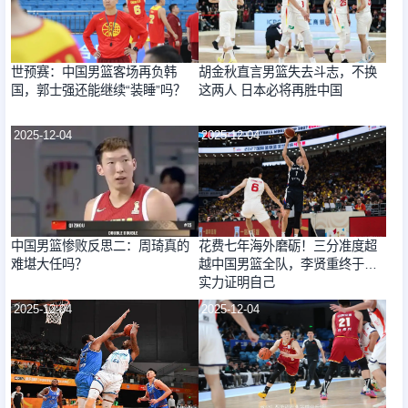
世预赛：中国男篮客场再负韩
胡金秋直言男篮失去斗志，不换
国，郭士强还能继续“装睡”吗？
这两人 日本必将再胜中国
2025-12-04
2025-12-04
中国男篮惨败反思二：周琦真的
花费七年海外磨砺！三分准度超
难堪大任吗？
越中国男篮全队，李贤重终于用
实力证明自己
2025-12-04
2025-12-04