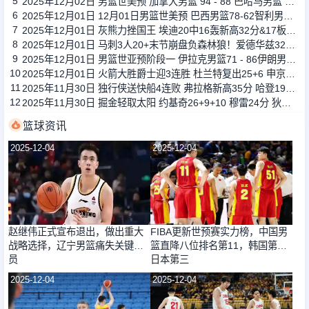
5
2025年12月02日 男篮世美预 加拿大男篮 94 - 88 巴哈马男篮 全场集锦
6
2025年12月01日 12月01日男篮世美预 巴西男篮78-62智利男篮 全场集锦
7
2025年12月01日 灰熊力挫国王 埃迪20中16轰新高32分&17板5帽 德罗赞23分
8
2025年12月01日 马刺3人20+末节崩盘负森林狼！爱德华兹32+6 兰德尔22+6+12
9
2025年12月01日 男篮世亚预阶段一 伊拉克男篮71 - 86伊朗男篮 全场集锦
10
2025年12月01日 火箭大胜爵士迎3连胜 杜兰特复出25+6 申京27+5 马尔卡宁18+8
11
2025年11月30日 独行侠送快船4连败 弗拉格新高35分 哈登19罚7失误 克莱23分
12
2025年11月30日 掘金轻取太阳 约基奇26+9+10 穆雷24分 狄龙27分
篮球资讯
2025-12-04
2025-12-04
赵继伟正式宣布退出，做出重大
FIBA更新世预赛实力榜，中国男
战略选择，辽宁男篮痛失关键球
篮直降八位排名第11，韩国第二
员
日本第三
2025-12-04
2025-12-04