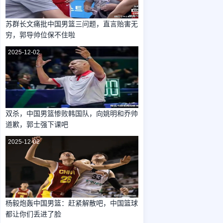
苏群长文痛批中国男篮三问题，直言贻害无
穷，郭导帅位保不住啦
2025-12-02
双杀，中国男篮惨败韩国队，向姚明和乔帅
道歉，郭士强下课吧
2025-12-02
杨毅炮轰中国男篮：赶紧解散吧，中国篮球
都让你们丢进了脸