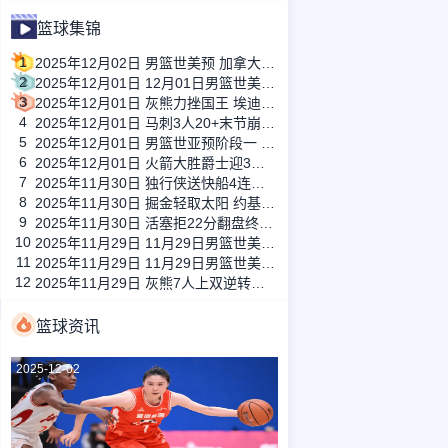
篮球集锦
1
2025年12月02日 男篮世美预 加拿大男篮 94 - 88 巴哈马男篮 全场集锦
2
2025年12月01日 12月01日男篮世美预 巴西男篮78-62智利男篮 全场集锦
3
2025年12月01日 灰熊力挫国王 埃迪20中16轰新高32分&17板5帽 德罗赞23分
4
2025年12月01日 马刺3人20+末节崩盘负森林狼！爱德华兹32+6 兰德尔22+6+12
5
2025年12月01日 男篮世亚预阶段一 伊拉克男篮71 - 86伊朗男篮 全场集锦
6
2025年12月01日 火箭大胜爵士迎3连胜 杜兰特复出25+6 申京27+5 马尔卡宁18+8
7
2025年11月30日 独行侠送快船4连败 弗拉格新高35分 哈登19罚7失误 克莱23分
8
2025年11月30日 掘金轻取太阳 约基奇26+9+10 穆雷24分 狄龙27分
9
2025年11月30日 活塞拒22分翻盘终结热火6连胜 CC攻防致胜&29+8 维金斯31+6
10
2025年11月29日 11月29日男篮世美预 墨西哥男篮85-92多米尼加男篮 全场集锦
11
2025年11月29日 11月29日男篮世美预 巴哈马男篮75-111加拿大男篮 全场集锦
12
2025年11月29日 灰熊7人上双逆转送快船3连败 小贾伦24分 小卡赛季新高39分
篮球资讯
2025-12-02