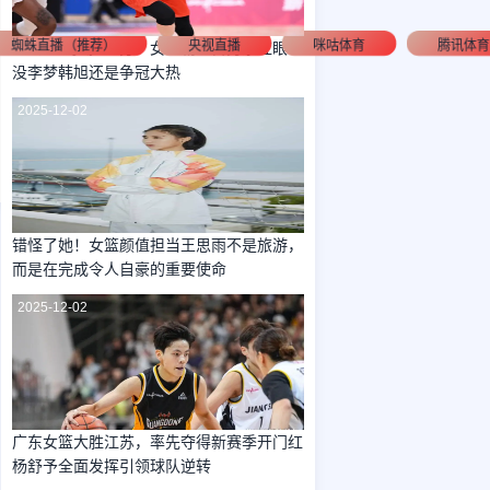
蜘蛛直播（推荐）
央视直播
咪咕体育
腾讯体
112比65狂胜47分！女篮霸主首秀杀红眼：
没李梦韩旭还是争冠大热
2025-12-02
错怪了她！女篮颜值担当王思雨不是旅游，
而是在完成令人自豪的重要使命
2025-12-02
广东女篮大胜江苏，率先夺得新赛季开门红
杨舒予全面发挥引领球队逆转